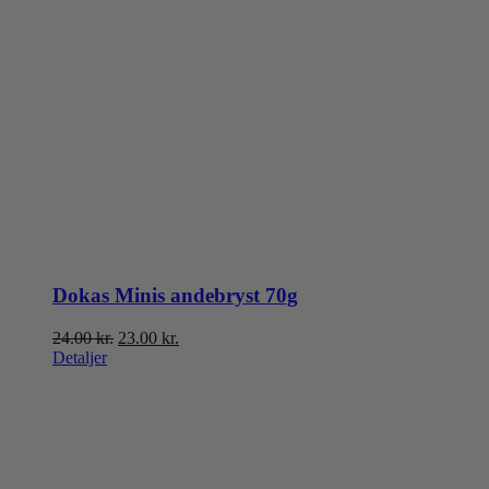
Dokas Minis andebryst 70g
Den
Den
24.00
kr.
23.00
kr.
oprindelige
aktuelle
Detaljer
pris
pris
var:
er:
24.00 kr..
23.00 kr..