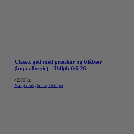
Classic ged med græskar og blåbær
(hypoallergic) – Udløb 6/6-26
42.00
kr.
Dette
Vælg muligheder
Detaljer
vare
har
flere
varianter.
Mulighederne
kan
vælges
på
varesiden