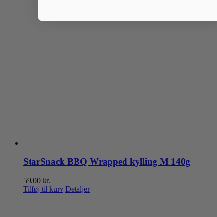
StarSnack BBQ Wrapped kylling M 140g
59.00
kr.
Tilføj til kurv
Detaljer