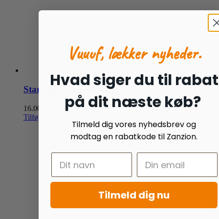
Vuuuf, lækker nyheder.
Hvad siger du til rabat
StarSnack strips beef
på dit næste køb?
16.00
kr.
Tilføj til kurv
Detaljer
Tilmeld dig vores nyhedsbrev og
modtag en rabatkode til Zanzion.
Tilmeld dig nu