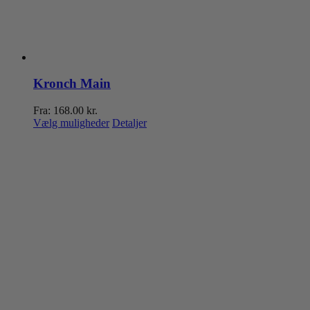
Kronch Main
Fra:
168.00
kr.
Dette
Vælg muligheder
Detaljer
vare
har
flere
varianter.
Mulighederne
kan
vælges
på
varesiden