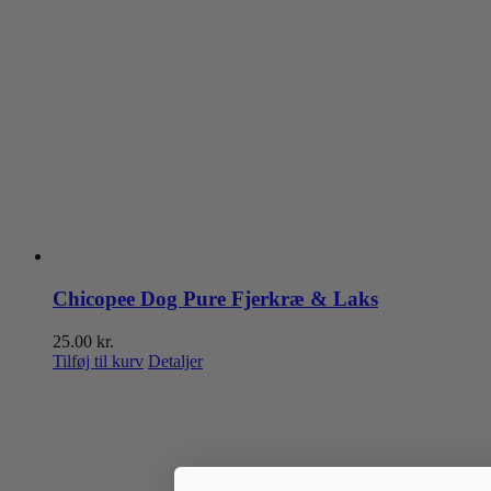
Chicopee Dog Pure Fjerkræ & Laks
25.00
kr.
Tilføj til kurv
Detaljer