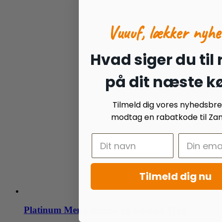
Vuuuf, lækker nyhe
Hvad siger du til
på dit næste k
Tilmeld dig vores nyhedsbr
modtag en rabatkode til Zan
Tilmeld dig nu
Platinum Menu Iberico og Kalkun 375g