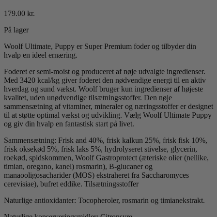
179.00
kr.
På lager
Woolf Ultimate, Puppy er Super Premium foder og tilbyder din
hvalp en ideel ernæring.
Foderet er semi-moist og produceret af nøje udvalgte ingredienser.
Med 3420 kcal/kg giver foderet den nødvendige energi til en aktiv
hverdag og sund vækst. Woolf bruger kun ingredienser af højeste
kvalitet, uden unødvendige tilsætningsstoffer. Den nøje
sammensætning af vitaminer, mineraler og næringsstoffer er designet
til at støtte optimal vækst og udvikling. Vælg Woolf Ultimate Puppy
og giv din hvalp en fantastisk start på livet.
Sammensætning: Frisk and 40%, frisk kalkun 25%, frisk fisk 10%,
frisk oksekød 5%, frisk laks 5%, hydrolyseret stivelse, glycerin,
roekød, spidskommen, Woolf Gastroprotect (æteriske olier (nellike,
timian, oregano, kanel) rosmarin), B-glucaner og
manaooligosacharider (MOS) ekstraheret fra Saccharomyces
cerevisiae), bufret eddike. Tilsætningsstoffer
Naturlige antioxidanter: Tocopheroler, rosmarin og timianekstrakt.
Naturlige konserveringsmidler: Citronsyre