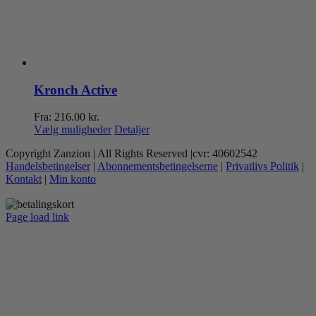
Kronch Active
Fra:
216.00
kr.
Dette
Vælg muligheder
Detaljer
vare
Copyright Zanzion | All Rights Reserved |cvr: 40602542
har
Handelsbetingelser
|
Abonnementsbetingelserne
|
Privatlivs Politik
|
flere
Kontakt
|
Min konto
varianter.
Mulighederne
kan
Page load link
vælges
Go
på
to
varesiden
Top