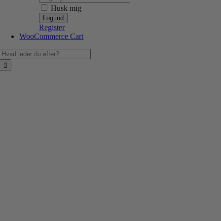
Husk mig
Register
WooCommerce Cart
Søg
efter: