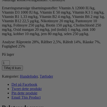
Ernæringsmæssige tilsætningsstoffer: Vitamin A 12000 IU/kg,
Vitamin D3 1000 IU/kg, Vitamin E 50 mg/kg, Vitamin K3 1 mg/kg,
Vitamin B1 1,33 mg/kg, Vitamin B2 4 mg/kg, Vitamin B6 2 mg/ kg,
Vitamin B12 22,5 µg/kg, Nikotinsyre 20 mg/kg, Pantonsyre 10
mg/kg, Folinsyre 250 µg/kg, Biotin 150 µg/kg, Cholinchlorid 250
mg/kg, Oxid mangan 20 mg/kg, jod (iodid) 1 mg/kg, zink 100
mg/kg, kobber 10 mg/kg, jern 80 mg/kg, selen 250 µg/kg.
Analyse: Råprotein 28%, Råfiber 2,5%, Råfedt 14%, Råaske 7%,
Fugtighed 25%
På lager
Woolf
Ultimate,
Tilføj til kurv
Puppy
1kg
Kategorier:
Hundefoder
,
Tørfoder
antal
Del på Facebook
Tweet dette produkt
Pin dette produkt
Email This Product