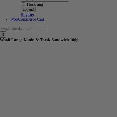
Husk mig
Register
WooCommerce Cart
Søg
efter:
Woolf Lange Kanin & Torsk Sandwich 100g