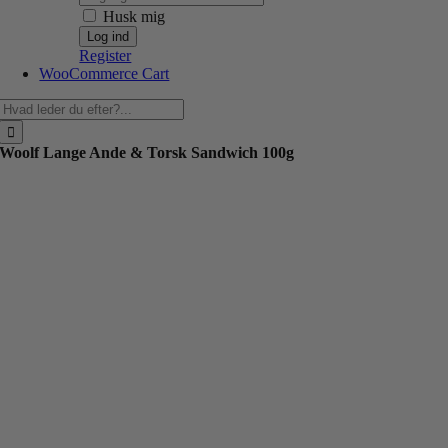
Husk mig
Register
WooCommerce Cart
Søg
efter:
Woolf Lange Ande & Torsk Sandwich 100g