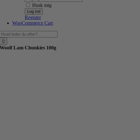
Husk mig
Register
WooCommerce Cart
Søg
efter:
Woolf Lam Chunkies 100g