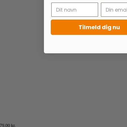
Tilmeld dig nu
79.00
kr.