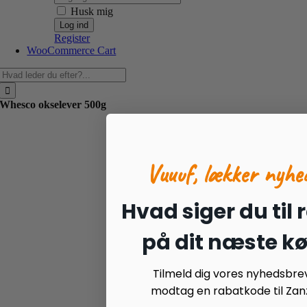
Husk mig
Register
WooCommerce Cart
Søg
efter:
Whesco okselever 500g
Vuuuf, lækker nyhe
Hvad siger du til 
på dit næste k
Tilmeld dig vores nyhedsbre
modtag en rabatkode til Zanz