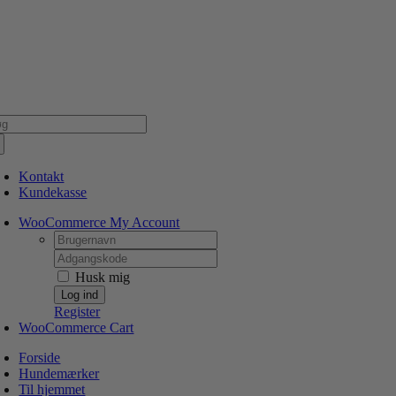
Skip
NSK WEBSHOP
PERSONLIG OG 5 STJERNEDE SERVICE
DIN HUND ER V
to
content
g
er:
Kontakt
Kundekasse
WooCommerce My Account
Username:
Password:
Husk mig
Register
WooCommerce Cart
Forside
Hundemærker
Til hjemmet