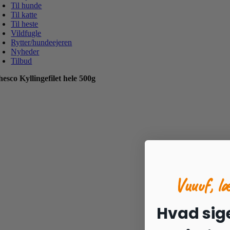
Til hunde
Til katte
Til heste
Vildfugle
Rytter/hundeejeren
Nyheder
Tilbud
esco Kyllingefilet hele 500g
Vuuuf, l
Hvad sige