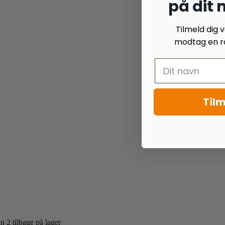
på dit
Tilmeld dig
modtag en ra
Tilm
n 2 tilbage på lager