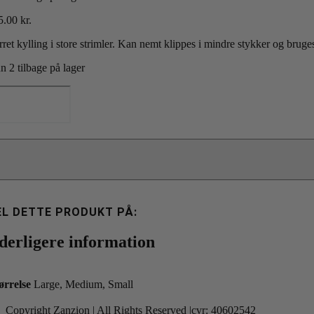
5.00
kr.
rret kylling i store strimler. Kan nemt klippes i mindre stykker og brug
n 2 tilbage på lager
esco
llingefilet
le
0g
tal
EL DETTE PRODUKT PÅ:
derligere information
ørrelse
Large, Medium, Small
Copyright Zanzion | All Rights Reserved |cvr: 40602542