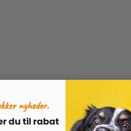
ækker nyheder.
r du til rabat