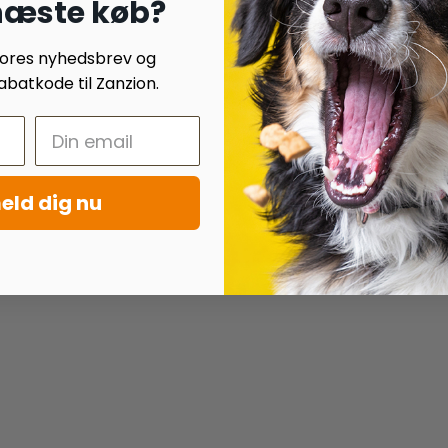
 næste køb?
 vores nyhedsbrev og
batkode til Zanzion.
eld dig nu