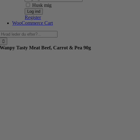
Husk mig
Register
WooCommerce Cart
Søg
efter:
Wanpy Tasty Meat Beef, Carrot & Pea 90g