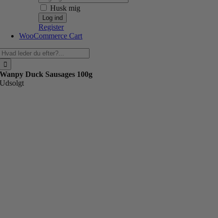
Husk mig
Register
WooCommerce Cart
Søg
efter:
Wanpy Duck Sausages 100g
Udsolgt