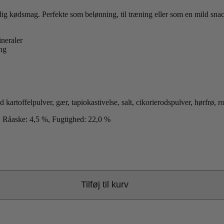
g kødsmag. Perfekte som belønning, til træning eller som en mild snack
ineraler
ng
kartoffelpulver, gær, tapiokastivelse, salt, cikorierodspulver, hørfrø, 
%, Råaske: 4,5 %, Fugtighed: 22,0 %
Tilføj til kurv