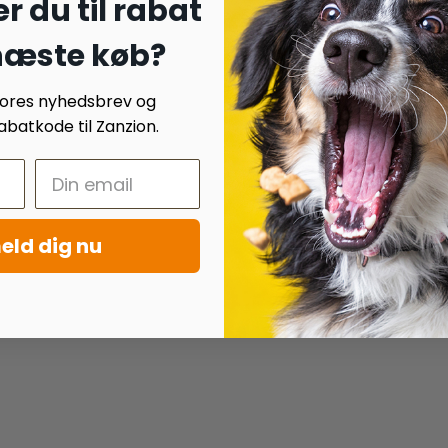
r du til rabat
 næste køb?
 vores nyhedsbrev og
batkode til Zanzion.
eld dig nu