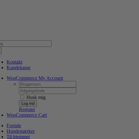
Skip
NSK WEBSHOP
PERSONLIG OG 5 STJERNEDE SERVICE
DIN HUND ER V
to
content
g
er:
Kontakt
Kundekasse
WooCommerce My Account
Username:
Password:
Husk mig
Register
WooCommerce Cart
Forside
Hundemærker
Til hjemmet