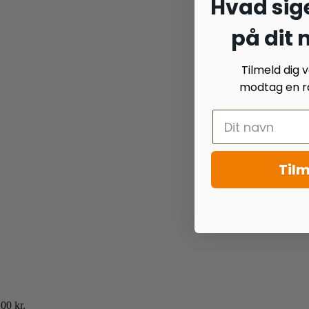
Hvad sige
på dit
Tilmeld dig
modtag en ra
Tilm
.00
kr.