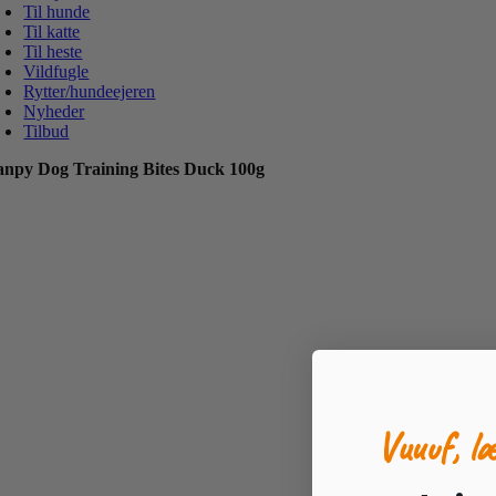
Til hunde
Til katte
Til heste
Vildfugle
Rytter/hundeejeren
Nyheder
Tilbud
npy Dog Training Bites Duck 100g
Vuuuf, l