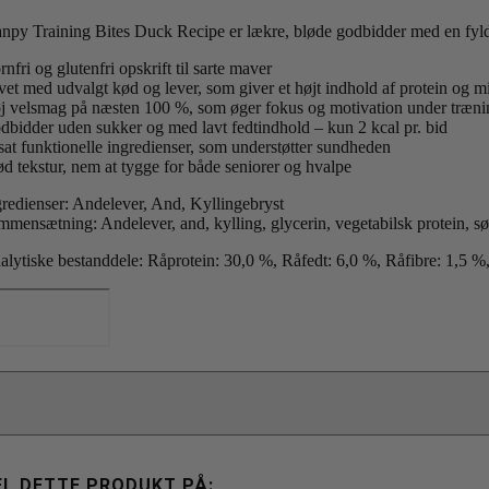
npy Training Bites Duck Recipe er lækre, bløde godbidder med en fyldi
nfri og glutenfri opskrift til sarte maver
vet med udvalgt kød og lever, som giver et højt indhold af protein og m
j velsmag på næsten 100 %, som øger fokus og motivation under træni
dbidder uden sukker og med lavt fedtindhold – kun 2 kcal pr. bid
lsat funktionelle ingredienser, som understøtter sundheden
ød tekstur, nem at tygge for både seniorer og hvalpe
gredienser: Andelever, And, Kyllingebryst
mmensætning: Andelever, and, kylling, glycerin, vegetabilsk protein, sød 
alytiske bestanddele: Råprotein: 30,0 %, Råfedt: 6,0 %, Råfibre: 1,5 
anpy
og
aining
tes
ck
0g
tal
EL DETTE PRODUKT PÅ: