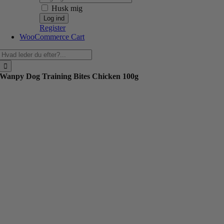
Husk mig
Register
WooCommerce Cart
Søg
efter:
Wanpy Dog Training Bites Chicken 100g