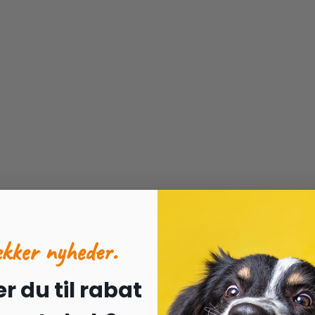
ækker nyheder.
r
r du til rabat