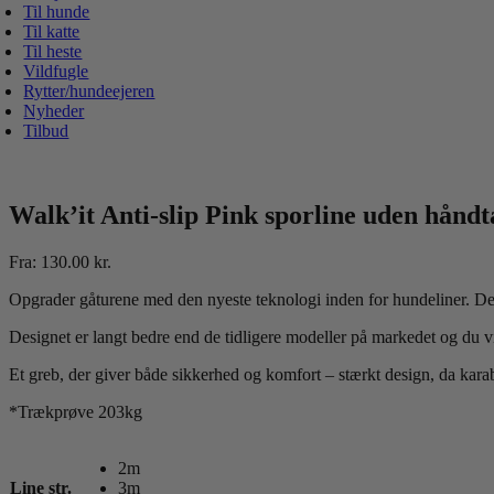
Til hunde
Til katte
Til heste
Vildfugle
Rytter/hundeejeren
Nyheder
Tilbud
Walk’it Anti-slip Pink sporline uden håndt
Fra:
130.00
kr.
Opgrader gåturene med den nyeste teknologi inden for hundeliner. Den 
Designet er langt bedre end de tidligere modeller på markedet og du vi
Et greb, der giver både sikkerhed og komfort – stærkt design, da kara
*Trækprøve 203kg
2m
Line str.
3m