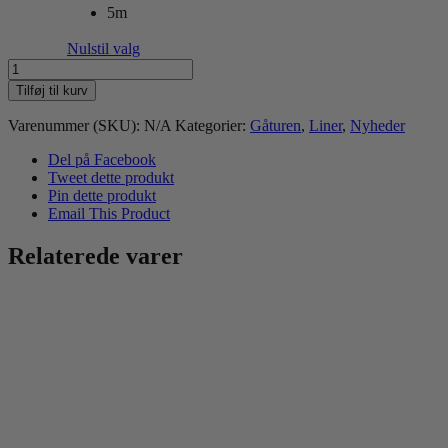
5m
Nulstil valg
Walk'it
Anti-
Tilføj til kurv
slip
Pink
Varenummer (SKU):
N/A
Kategorier:
Gåturen
,
Liner
,
Nyheder
sporline
uden
Del på Facebook
håndtag
Tweet dette produkt
antal
Pin dette produkt
Email This Product
Relaterede varer