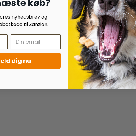
 næste køb?
 vores nyhedsbrev og
batkode til Zanzion.
eld dig nu