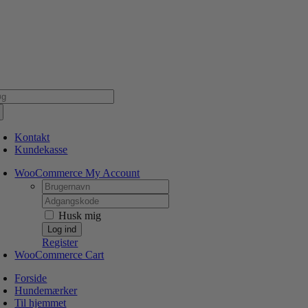
Skip
NSK WEBSHOP
PERSONLIG OG 5 STJERNEDE SERVICE
DIN HUND ER V
to
content
g
er:
Kontakt
Kundekasse
WooCommerce My Account
Username:
Password:
Husk mig
Register
WooCommerce Cart
Forside
Hundemærker
Til hjemmet