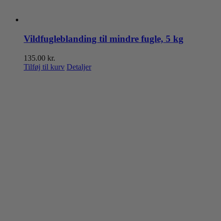
Vildfugleblanding til mindre fugle, 5 kg
135.00
kr.
Tilføj til kurv
Detaljer