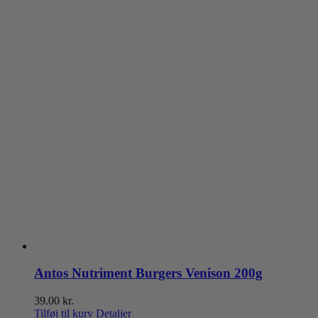
varesiden
Antos Nutriment Burgers Venison 200g
39.00
kr.
Tilføj til kurv
Detaljer