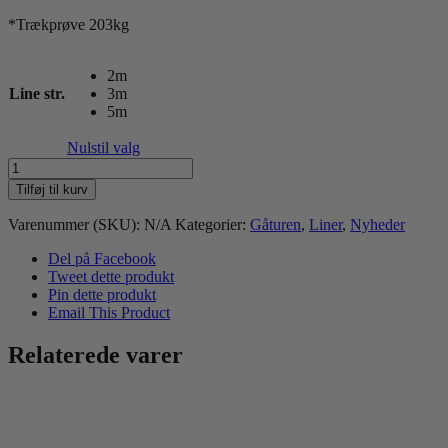
*Trækprøve 203kg
2m
Line str.
3m
5m
Nulstil valg
Walk'it
Anti-
Tilføj til kurv
slip
Lilla
Varenummer (SKU):
N/A
Kategorier:
Gåturen
,
Liner
,
Nyheder
sporline
uden
Del på Facebook
håndtag
Tweet dette produkt
antal
Pin dette produkt
Email This Product
Relaterede varer