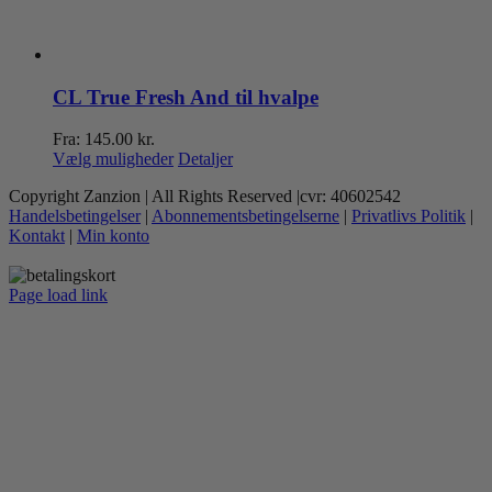
CL True Fresh And til hvalpe
Fra:
145.00
kr.
Dette
Vælg muligheder
Detaljer
vare
Copyright Zanzion | All Rights Reserved |cvr: 40602542
har
Handelsbetingelser
|
Abonnementsbetingelserne
|
Privatlivs Politik
|
flere
Kontakt
|
Min konto
varianter.
Mulighederne
kan
Page load link
vælges
Go
på
to
varesiden
Top