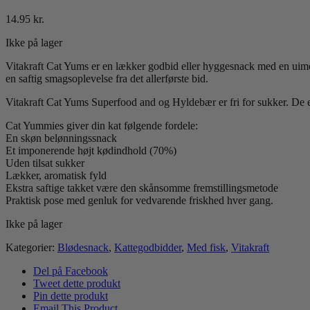
14.95
kr.
Ikke på lager
Vitakraft Cat Yums er en lækker godbid eller hyggesnack med en uimod
en saftig smagsoplevelse fra det allerførste bid.
Vitakraft Cat Yums Superfood and og
Hyldebær
er fri for sukker. De
Cat Yummies giver din kat følgende fordele:
En skøn belønningssnack
Et imponerende højt kødindhold (70%)
Uden tilsat sukker
Lækker, aromatisk fyld
Ekstra saftige takket være den skånsomme fremstillingsmetode
Praktisk pose med genluk for vedvarende friskhed hver gang.
Ikke på lager
Kategorier:
Blødesnack
,
Kattegodbidder
,
Med fisk
,
Vitakraft
Del på Facebook
Tweet dette produkt
Pin dette produkt
Email This Product