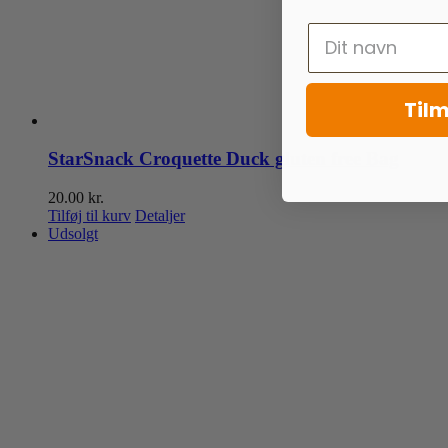
Tilm
StarSnack Croquette Duck gluten free Bag
20.00
kr.
Tilføj til kurv
Detaljer
Udsolgt