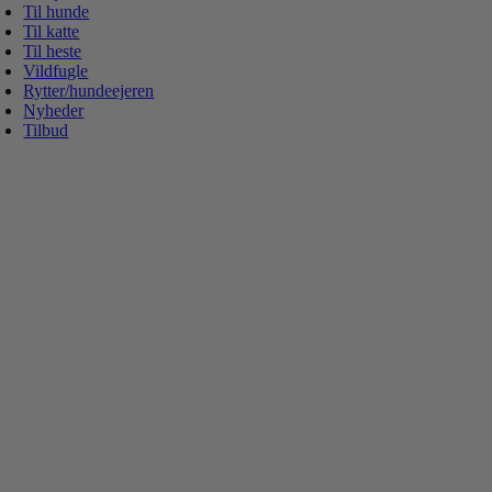
Til hunde
Til katte
Til heste
Vildfugle
Rytter/hundeejeren
Nyheder
Tilbud