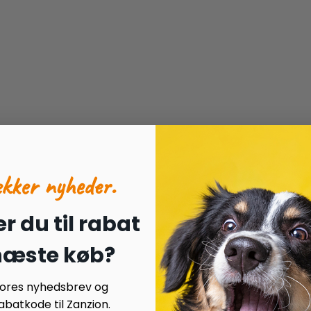
ækker nyheder.
r du til rabat
 næste køb?
 vores nyhedsbrev og
batkode til Zanzion.