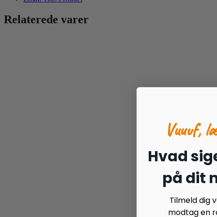
Relaterede varer
Vuuuf, l
Hvad sige
på dit
Tilmeld dig
modtag en ra