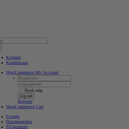
Skip
NSK WEBSHOP
PERSONLIG OG 5 STJERNEDE SERVICE
DIN HUND ER V
to
content
g
er:
Kontakt
Kundekasse
WooCommerce My Account
Username:
Password:
Husk mig
Register
WooCommerce Cart
Forside
Hundemærker
Til hjemmet