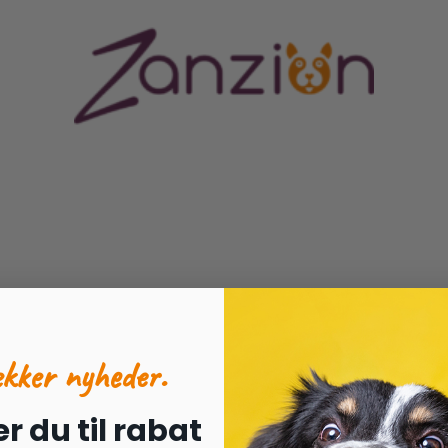
ORES CENTRUM
MERE END BARE EN HUNDESHOP
ækker nyheder.
r du til rabat