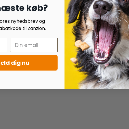
 næste køb?
 vores nyhedsbrev og
batkode til Zanzion.
eld dig nu