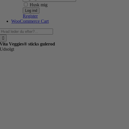
Husk mig
Register
WooCommerce Cart
Søg
efter:
Vita Veggies® sticks gulerod
Udsolgt