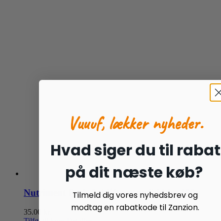
Vuuuf, lækker nyheder.
Hvad siger du til rabat
på dit næste køb?
Nutriment Pork & blåbærs godbidder 100g
Tilmeld dig vores nyhedsbrev og
modtag en rabatkode til Zanzion.
35.00
kr.
Tilføj til kurv
Detaljer