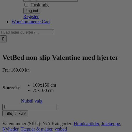
Husk mig
Register
WooCommerce Cart
Søg
efter:
VetBed non-slip Valentine med hjerter
Fra:
169.00
kr.
100x150 cm
Størrelse
75x100 cm
Nulstil valg
VetBed
non-
Tilføj til kurv
slip
Valentine
Varenummer (SKU):
N/A
Kategorier:
Hundeartikler
,
Juletæppe
,
med
Nyheder
,
Tæpper & måtter
,
vetbed