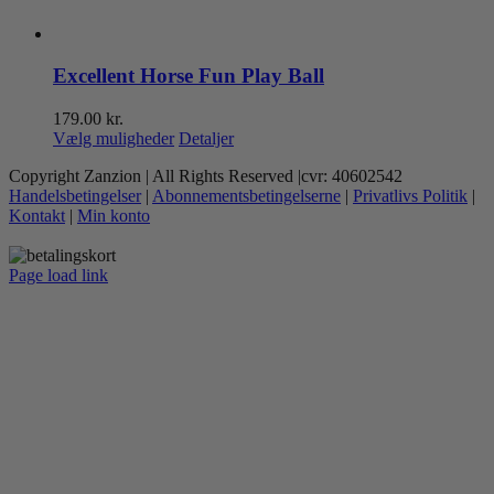
Excellent Horse Fun Play Ball
179.00
kr.
Dette
Vælg muligheder
Detaljer
vare
Copyright Zanzion | All Rights Reserved |cvr: 40602542
har
Handelsbetingelser
|
Abonnementsbetingelserne
|
Privatlivs Politik
|
flere
Kontakt
|
Min konto
varianter.
Mulighederne
kan
Page load link
vælges
Go
på
to
varesiden
Top