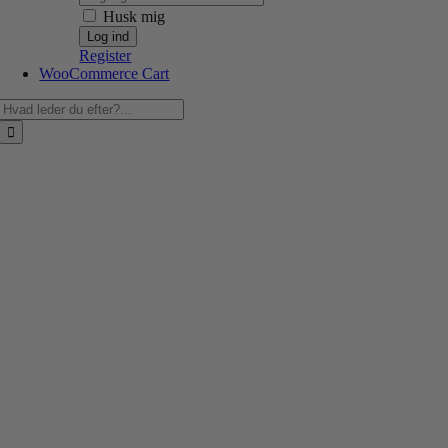
Husk mig
Register
WooCommerce Cart
Søg
efter: