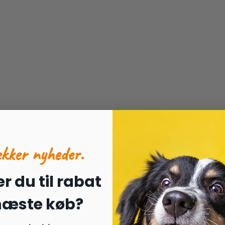
ækker nyheder.
r du til rabat
 næste køb?