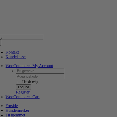
Skip
NSK WEBSHOP
PERSONLIG OG 5 STJERNEDE SERVICE
DIN HUND ER V
to
content
g
er:
Kontakt
Kundekasse
WooCommerce My Account
Username:
Password:
Husk mig
Register
WooCommerce Cart
Forside
Hundemærker
Til hjemmet