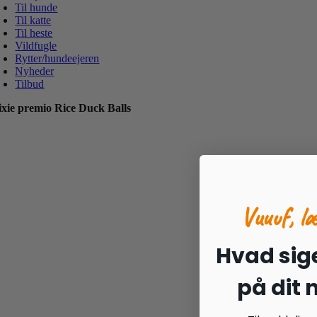
Til hunde
Til katte
Til heste
Vildfugle
Rytter/hundeejeren
Nyheder
Tilbud
ixie premio Rice Duck Balls
Vuuuf, l
Hvad sige
på dit