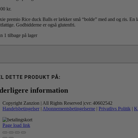
.00
kr.
ixie premio Rice duck Balls er lækker små “bolde” med and og ris. En læk
tfattige. Godbidderne er også glutenfri.
n 1 tilbage på lager
ixie
emio
ce
ck
lls
EL DETTE PRODUKT PÅ:
tal
derligere information
Copyright Zanzion | All Rights Reserved |cvr: 40602542
Handelsbetingelser
|
Abonnementsbetingelserne
|
Privatlivs Politik
|
K
Page load link