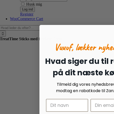
Husk mig
Register
WooCommerce Cart
Søg
efter:
TreatTime Sticks med fjerkræ 17cm
Vuuuf, lækker nyhe
Hvad siger du til 
på dit næste k
Tilmeld dig vores nyhedsbre
modtag en rabatkode til Zanz