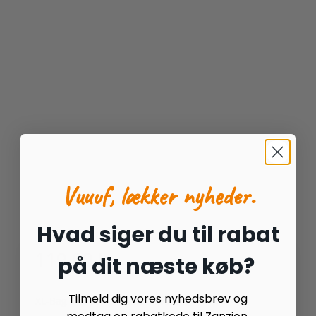
Til heste
Vildfugle
Rytter/hundeejeren
Nyheder
Vuuuf, lækker nyheder.
Tilbud
Hvad siger du til rabat
119.00
kr.
på dit næste køb?
Tilmeld dig vores nyhedsbrev og
XL-Bag – super premium kvalitet