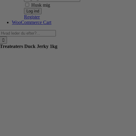
Husk mig
Register
WooCommerce Cart
Søg
efter:
Treateaters Duck Jerky 1kg