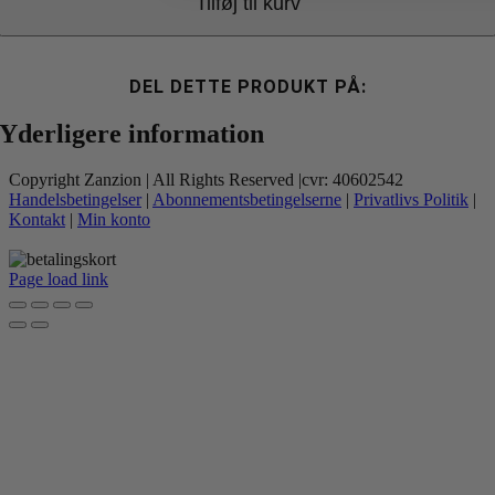
Tilføj til kurv
DEL DETTE PRODUKT PÅ:
Yderligere information
Copyright Zanzion | All Rights Reserved |cvr: 40602542
Handelsbetingelser
|
Abonnementsbetingelserne
|
Privatlivs Politik
|
Kontakt
|
Min konto
Page load link
Go
to
Top