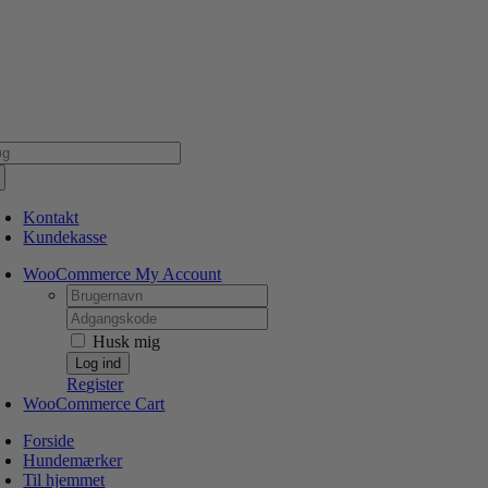
Skip
NSK WEBSHOP
PERSONLIG OG 5 STJERNEDE SERVICE
DIN HUND ER V
to
content
g
er:
Kontakt
Kundekasse
WooCommerce My Account
Username:
Password:
Husk mig
Register
WooCommerce Cart
Forside
Hundemærker
Til hjemmet