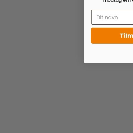
modtag en ra
Tilm