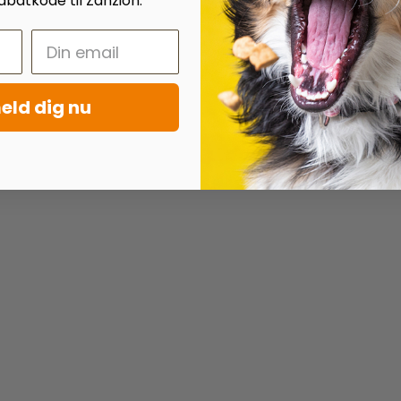
batkode til Zanzion.
eld dig nu