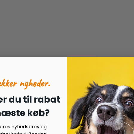
ækker nyheder.
r du til rabat
 næste køb?
 vores nyhedsbrev og