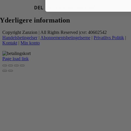
DEL DETTE PRODUKT PÅ:
Yderligere information
Copyright Zanzion | All Rights Reserved |cvr: 40602542
Handelsbetingelser
|
Abonnementsbetingelserne
|
Privatlivs Politik
|
Kontakt
|
Min konto
Page load link
Go
to
Top