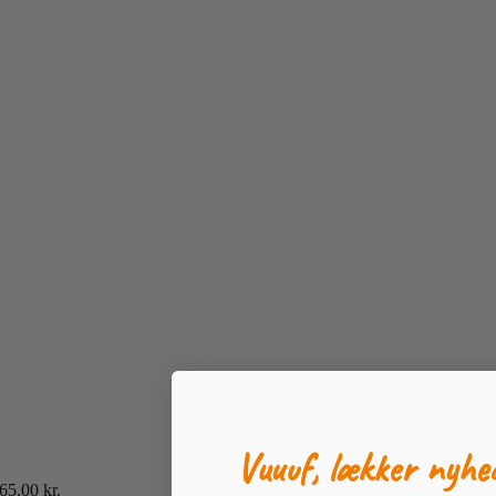
Vuuuf, lækker nyhe
65.00
kr.