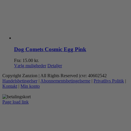
Dog Comets Cosmic Egg Pink
Fra:
15.00
kr.
Dette
Vælg muligheder
Detaljer
vare
Copyright Zanzion | All Rights Reserved |cvr: 40602542
har
Handelsbetingelser
|
Abonnementsbetingelserne
|
Privatlivs Politik
|
flere
Kontakt
|
Min konto
varianter.
Mulighederne
kan
Page load link
vælges
Go
på
to
varesiden
Top