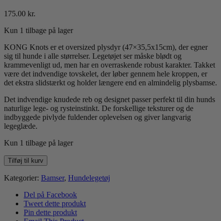
175.00
kr.
Kun 1 tilbage på lager
KONG Knots er et oversized plysdyr (
47×35,5x15cm
), der egner
sig til hunde i alle størrelser. Legetøjet ser måske blødt og
krammevenligt ud, men har en overraskende robust karakter. Takket
være det indvendige tovskelet, der løber gennem hele kroppen, er
det ekstra slidstærkt og holder længere end en almindelig plysbamse.
Det indvendige knudede reb og designet passer perfekt til din hunds
naturlige lege- og rysteinstinkt. De forskellige teksturer og de
indbyggede pivlyde fuldender oplevelsen og giver langvarig
legeglæde.
Kun 1 tilbage på lager
KONG
Tilføj til kurv
Knots
Floppy
Kategorier:
Bamser
,
Hundelegetøj
Hippo
L/XL
Del på Facebook
antal
Tweet dette produkt
Pin dette produkt