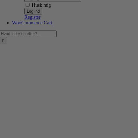
Husk mig
Register
WooCommerce Cart
Søg
efter: