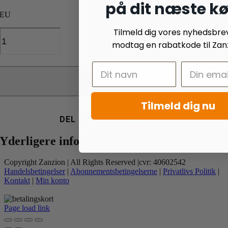
på dit næste k
EU
Tilmeld dig vores nyhedsbre
Torske
Stænger
modtag en rabatkode til Zanz
270g
antal
Tilføj til kurv
Tilmeld dig nu
DEL DETTE PRODUKT PÅ:
Yderligere information
Copyright Zanzion | All Rights Reserved |cvr: 40602542
Handelsbetingelser
|
Abonnementsbetingelserne
|
Privatlivs Politik
|
Kontakt
|
Min konto
Page load link