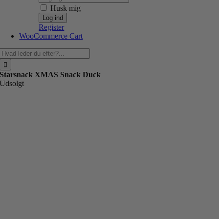
Husk mig
Register
WooCommerce Cart
Søg
efter:
Starsnack XMAS Snack Duck
Udsolgt