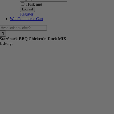
Husk mig
Register
WooCommerce Cart
Søg
efter:
StarSnack BBQ Chicken´n Duck MIX
Udsolgt