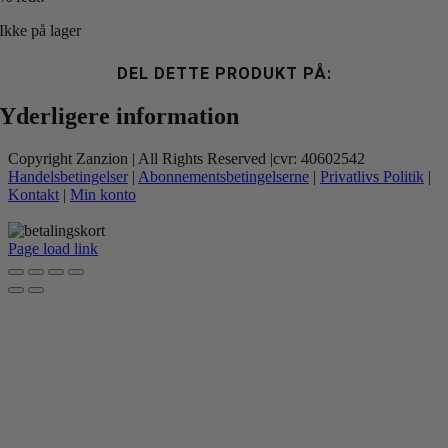
Ikke på lager
DEL DETTE PRODUKT PÅ:
Yderligere information
Copyright Zanzion | All Rights Reserved |cvr: 40602542
Handelsbetingelser
|
Abonnementsbetingelserne
|
Privatlivs Politik
|
Kontakt
|
Min konto
Page load link
Go
to
Top