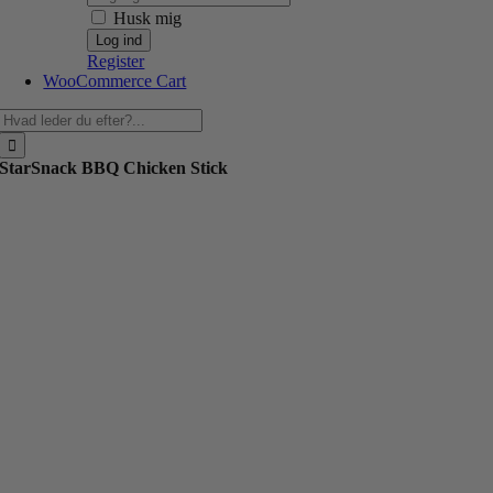
Husk mig
Register
WooCommerce Cart
Søg
efter:
StarSnack BBQ Chicken Stick