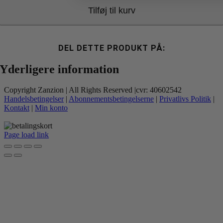
antal
Tilføj til kurv
DEL DETTE PRODUKT PÅ:
Yderligere information
Copyright Zanzion | All Rights Reserved |cvr: 40602542
Handelsbetingelser
|
Abonnementsbetingelserne
|
Privatlivs Politik
|
Kontakt
|
Min konto
Page load link
Go
to
Top