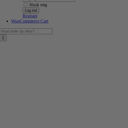
Husk mig
Register
WooCommerce Cart
Søg
efter: