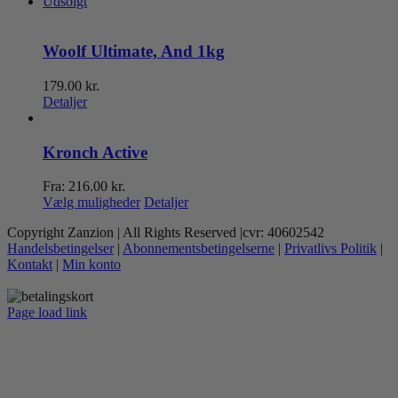
Udsolgt
Woolf Ultimate, And 1kg
179.00
kr.
Detaljer
Kronch Active
Fra:
216.00
kr.
Dette
Vælg muligheder
Detaljer
vare
Copyright Zanzion | All Rights Reserved |cvr: 40602542
har
Handelsbetingelser
|
Abonnementsbetingelserne
|
Privatlivs Politik
|
flere
Kontakt
|
Min konto
varianter.
Mulighederne
kan
Page load link
vælges
Go
på
to
varesiden
Top