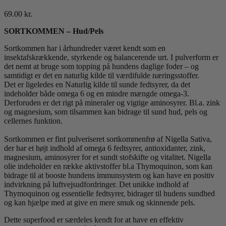
69.00
kr.
SORTKOMMEN – Hud/Pels
Sortkommen har i århundreder været kendt som en
insektafskrækkende, styrkende og balancerende urt. I pulverform er
det nemt at bruge som topping på hundens daglige foder – og
samtidigt er det en naturlig kilde til værdifulde næringsstoffer.
Det er ligeledes en Naturlig kilde til sunde fedtsyrer, da det
indeholder både omega 6 og en mindre mængde omega-3.
Derforuden er det rigt på mineraler og vigtige aminosyrer. Bl.a. zink
og magnesium, som tilsammen kan bidrage til sund hud, pels og
cellernes funktion.
Sortkommen er fint pulveriseret sortkommenfrø af Nigella Sativa,
der har et højt indhold af omega 6 fedtsyrer, antioxidanter, zink,
magnesium, aminosyrer for et sundt stofskifte og vitalitet. Nigella
olie indeholder en række aktivstoffer bl.a Thymoquinon, som kan
bidrage til at booste hundens immunsystem og kan have en positiv
indvirkning på luftvejsudfordringer. Det unikke indhold af
Thymoquinon og essentielle fedtsyrer, bidrager til hudens sundhed
og kan hjælpe med at give en mere smuk og skinnende pels.
Dette superfood er særdeles kendt for at have en effektiv