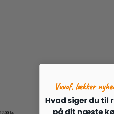
Vuuuf, lækker nyhe
Hvad siger du til 
på dit næste k
12.00
kr.