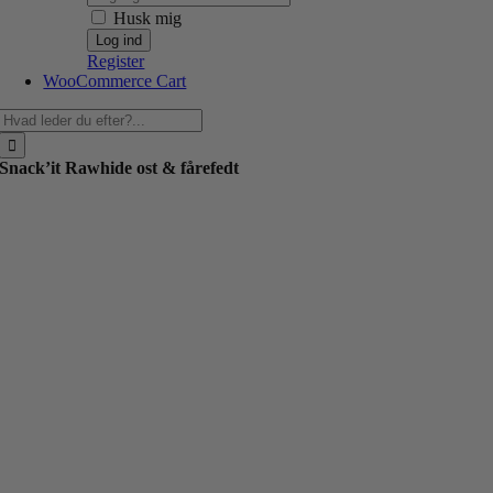
Husk mig
Register
WooCommerce Cart
Søg
efter:
Snack’it Rawhide ost & fårefedt