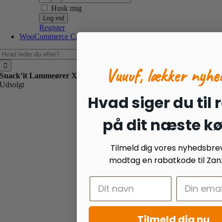
Husk mig
Register
WooCommerce Cart
Søg
efter:
Vuuuf, lækker nyhe
Snack’it Lammeører XXL
Udsolgt
Hvad siger du til 
på dit næste k
Tilmeld dig vores nyhedsbre
modtag en rabatkode til Zanz
Tilmeld dig nu