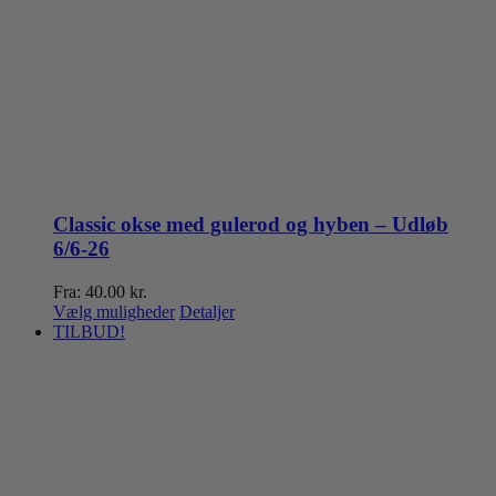
Classic okse med gulerod og hyben – Udløb
6/6-26
Fra:
40.00
kr.
Dette
Vælg muligheder
Detaljer
vare
TILBUD!
har
flere
varianter.
Mulighederne
kan
vælges
på
varesiden