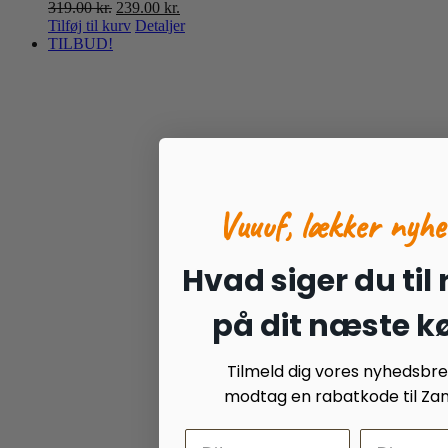
Den
Den
319.00
kr.
239.00
kr.
oprindelige
aktuelle
Tilføj til kurv
Detaljer
pris
pris
TILBUD!
var:
er:
319.00 kr..
239.00 kr..
Vuuuf, lækker nyhe
Hvad siger du til
på dit næste k
Tilmeld dig vores nyhedsbr
modtag en rabatkode til Zan