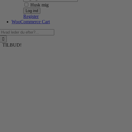
Husk mig
Register
WooCommerce Cart
Søg
efter:
TILBUD!