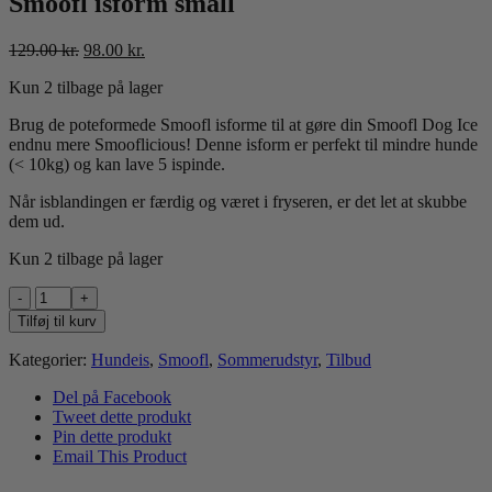
Smoofl isform small
Den
Den
129.00
kr.
98.00
kr.
oprindelige
aktuelle
Kun 2 tilbage på lager
pris
pris
var:
er:
Brug de poteformede Smoofl isforme til at gøre din Smoofl Dog Ice
129.00 kr..
98.00 kr..
endnu mere Smooflicious! Denne isform er perfekt til mindre hunde
(< 10kg) og kan lave 5 ispinde.
Når isblandingen er færdig og været i fryseren, er det let at skubbe
dem ud.
Kun 2 tilbage på lager
Smoofl
isform
Tilføj til kurv
small
antal
Kategorier:
Hundeis
,
Smoofl
,
Sommerudstyr
,
Tilbud
Del på Facebook
Tweet dette produkt
Pin dette produkt
Email This Product