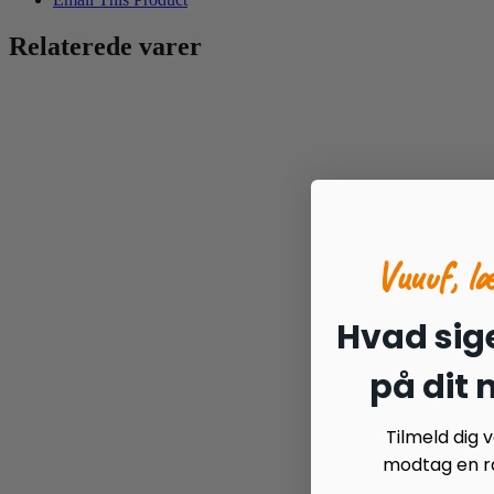
Relaterede varer
Vuuuf, l
Hvad sige
på dit
Tilmeld dig
modtag en ra