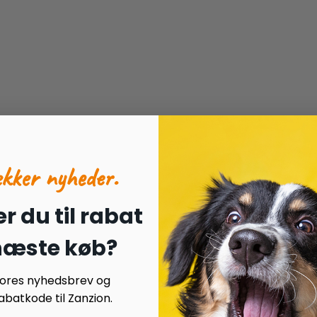
ækker nyheder.
r du til rabat
 næste køb?
 vores nyhedsbrev og
batkode til Zanzion.