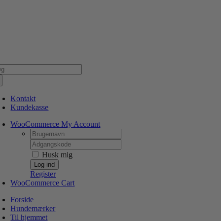
Skip
NSK WEBSHOP
PERSONLIG OG 5 STJERNEDE SERVICE
DIN HUND ER V
to
content
g
er:
Kontakt
Kundekasse
WooCommerce My Account
Username:
Password:
Husk mig
Register
WooCommerce Cart
Forside
Hundemærker
Til hjemmet