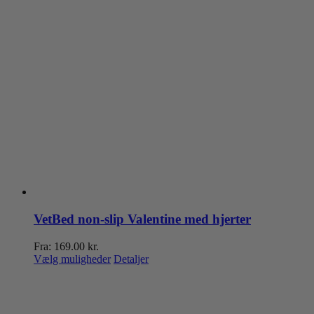
VetBed non-slip Valentine med hjerter
Fra:
169.00
kr.
Dette
Vælg muligheder
Detaljer
vare
har
flere
varianter.