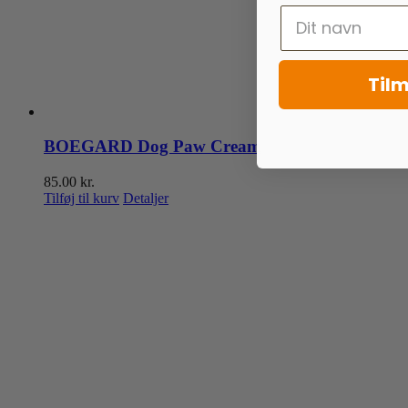
Tilm
BOEGARD Dog Paw Cream
85.00
kr.
Tilføj til kurv
Detaljer