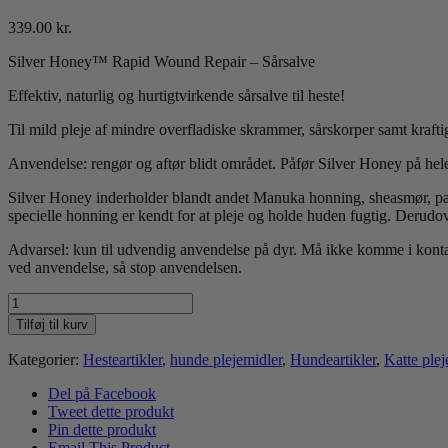
339.00
kr.
Silver Honey™ Rapid Wound Repair – Sårsalve
Effektiv, naturlig og hurtigtvirkende sårsalve til heste!
Til mild pleje af mindre overfladiske skrammer, sårskorper samt krafti
Anvendelse: rengør og aftør blidt området. Påfør Silver Honey på hele
Silver Honey inderholder blandt andet Manuka honning, sheasmør, pa
specielle honning er kendt for at pleje og holde huden fugtig. Derud
Advarsel: kun til udvendig anvendelse på dyr. Må ikke komme i kontakt
ved anvendelse, så stop anvendelsen.
Silver
Honey™
Tilføj til kurv
Rapid
Wound
Kategorier:
Hesteartikler
,
hunde plejemidler
,
Hundeartikler
,
Katte plej
Repair
Salve
Del på Facebook
antal
Tweet dette produkt
Pin dette produkt
Email This Product