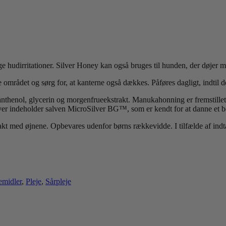
ge hudirritationer. Silver Honey kan også bruges til hunden, der døjer m
 området og sørg for, at kanterne også dækkes. Påføres dagligt, indtil 
nthenol, glycerin og morgenfrueekstrakt. Manukahonning er fremstille
over indeholder salven MicroSilver BG™, som er kendt for at danne et b
 med øjnene. Opbevares udenfor børns rækkevidde. I tilfælde af indtage
emidler
,
Pleje
,
Sårpleje