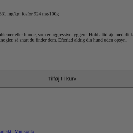
1381 mg/kg; fosfor 924 mg/100g
emer eller hunde, som er aggressive tyggere. Hold altid øje med dit kæl
knogler, så snart du finder dem. Efterlad aldrig din hund uden opsyn.
Tilføj til kurv
ontakt
|
Min konto