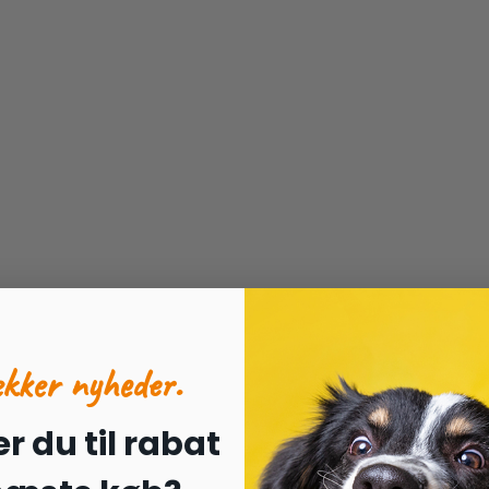
ækker nyheder.
r du til rabat