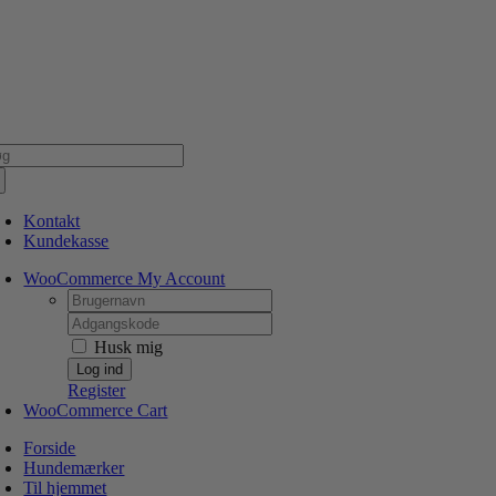
Skip
NSK WEBSHOP
PERSONLIG OG 5 STJERNEDE SERVICE
DIN HUND ER V
to
content
g
er:
Kontakt
Kundekasse
WooCommerce My Account
Username:
Password:
Husk mig
Register
WooCommerce Cart
Forside
Hundemærker
Til hjemmet