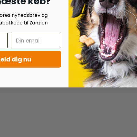
 næste køb?
 vores nyhedsbrev og
batkode til Zanzion.
eld dig nu