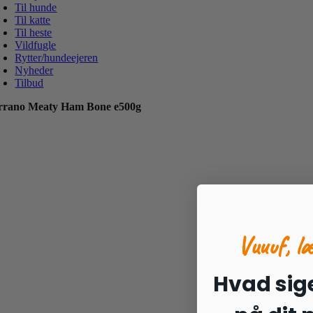
Til hunde
Til katte
Til heste
Vildfugle
Rytter/hundeejeren
Nyheder
Tilbud
rrano Meaty Ham Bone e500g
Vuuuf, l
Hvad sige