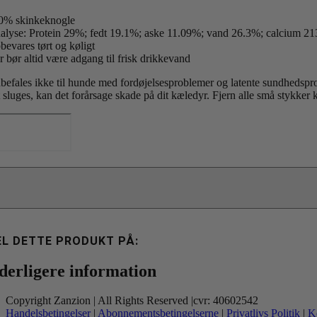
0% skinkeknogle
alyse: Protein 29%; fedt 19.1%; aske 11.09%; vand 26.3%; calcium 2
bevares tørt og køligt
r bør altid være adgang til frisk drikkevand
befales ikke til hunde med fordøjelsesproblemer og latente sundhedsprobl
t sluges, kan det forårsage skade på dit kæledyr. Fjern alle små stykker 
rrano
aty
am
ne
00g
tal
EL DETTE PRODUKT PÅ:
derligere information
Copyright Zanzion | All Rights Reserved |cvr: 40602542
Handelsbetingelser
|
Abonnementsbetingelserne
|
Privatlivs Politik
|
K