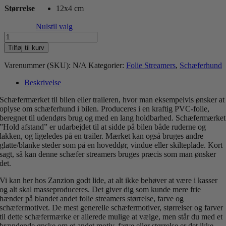
Størrelse
12x4 cm
Nulstil valg
Schæferhund
i
Tilføj til kurv
bilen
antal
Varenummer (SKU):
N/A
Kategorier:
Folie Streamers
,
Schæferhund
Beskrivelse
Schæfermærket til bilen eller traileren, hvor man eksempelvis ønsker at
oplyse om schæferhund i bilen. Produceres i en kraftig PVC-folie,
beregnet til udendørs brug og med en lang holdbarhed. Schæfermærket
”Hold afstand” er udarbejdet til at sidde på bilen både ruderne og
lakken, og ligeledes på en trailer. Mærket kan også bruges andre
glatte/blanke steder som på en hoveddør, vindue eller skilteplade. Kort
sagt, så kan denne schæfer streamers bruges præcis som man ønsker
det.
Vi kan her hos Zanzion godt lide, at alt ikke behøver at være i kasser
og alt skal masseproduceres. Det giver dig som kunde mere frie
hænder på blandet andet folie streamers størrelse, farve og
schæfermotivet. De mest generelle schæfermotiver, størrelser og farver
til dette schæfermærke er allerede mulige at vælge, men står du med et
brændende ønske om et andet motiv, farve eller størrelse er det ikke