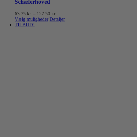
Schæferhoved
Prisinterval:
63.75
kr.
–
127.50
kr.
Dette
63.75 kr.
Vælg muligheder
Detaljer
vare
til
TILBUD!
har
127.50 kr.
flere
varianter.
Mulighederne
kan
vælges
på
varesiden