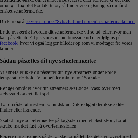
umuligt. Tag blot kontakt til os, så finder vi en løsning, så du får dit
ønsket schæfermærke.
Du kan også
se vores runde “Schæferhund i bilen” schæfermæke her.
Er du nysgerrig hvordan dit schæfermærke vil se ud, eller hvor man
kan påsætte det? Tjek vores inspirationsside ud eller følg os på
facebook
, hvor vi også lægger billeder op som vi modtager fra vores
kunder.
Sådan påsættes dit nye schæfermærke
Vi anbefaler ikke du påsætter din nye streamers under kolde
temperaturforhold. Vi anbefaler minimum 15 grader.
Rengør området hvor din streamers skal sidde. Vask over med
sæbevand og evt. lidt sprit.
Tør området af med en bomuldsklud. Sikre dig at der ikke sidder
fnuller eller lignende.
Skab dit nye schæfermærke på bagsiden med et plastikkort, for at
skrabe mærket fast på overføringsfolien.
Placere din streamers på det ønsket området, fastgør den øverst med