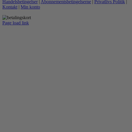
Handelsbetingelser
|
Abonnementsbetingelserne
|
Privatlivs Politik
|
flere
Kontakt
|
Min konto
varianter.
Mulighederne
kan
Page load link
vælges
Go
på
to
varesiden
Top