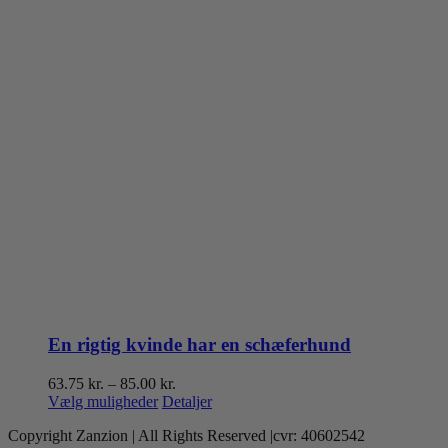
En rigtig kvinde har en schæferhund
Prisinterval:
63.75
kr.
–
85.00
kr.
Dette
63.75 kr.
Vælg muligheder
Detaljer
vare
til
Copyright Zanzion | All Rights Reserved |cvr: 40602542
har
85.00 kr.