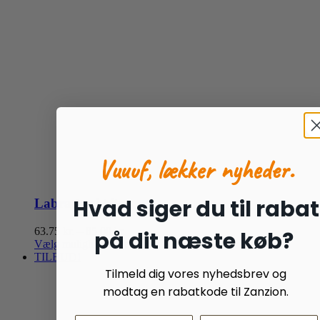
Vuuuf, lækker nyheder.
Hvad siger du til rabat
Labrador i bilen
Prisinterval:
63.75
kr.
–
85.00
kr.
på dit næste køb?
Dette
63.75 kr.
Vælg muligheder
Detaljer
vare
til
TILBUD!
har
85.00 kr.
Tilmeld dig vores nyhedsbrev og
flere
modtag en rabatkode til Zanzion.
varianter.
Mulighederne