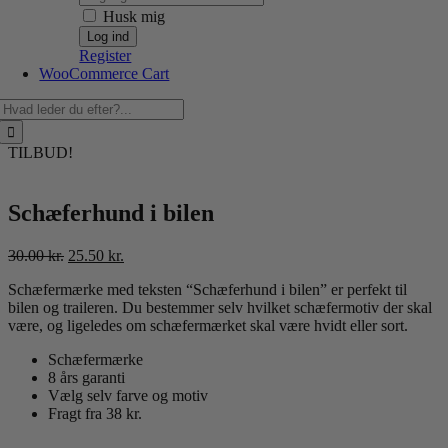
Husk mig
Register
WooCommerce Cart
Søg
efter:
TILBUD!
Schæferhund i bilen
Den
Den
30.00
kr.
25.50
kr.
oprindelige
aktuelle
Schæfermærke med teksten “Schæferhund i bilen” er perfekt til
pris
pris
bilen og traileren. Du bestemmer selv hvilket schæfermotiv der skal
var:
er:
være, og ligeledes om schæfermærket skal være hvidt eller sort.
30.00 kr..
25.50 kr..
Schæfermærke
8 års garanti
Vælg selv farve og motiv
Fragt fra 38 kr.