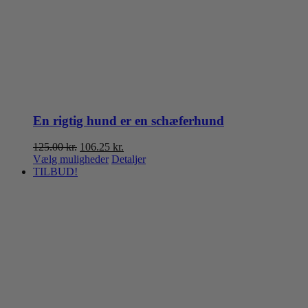
En rigtig hund er en schæferhund
Den
Den
125.00
kr.
106.25
kr.
oprindelige
Dette
aktuelle
Vælg muligheder
Detaljer
pris
vare
pris
TILBUD!
var:
har
er:
125.00 kr..
flere
106.25 kr..
varianter.
Mulighederne
kan
vælges
på
varesiden