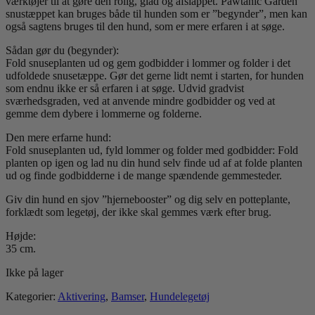
værktøjer til at gøre den rolig, glad og afslappet. Pawtanic Garden
snustæppet kan bruges både til hunden som er ”begynder”, men kan
også sagtens bruges til den hund, som er mere erfaren i at søge.
Sådan gør du (begynder):
Fold snuseplanten ud og gem godbidder i lommer og folder i det
udfoldede snusetæppe. Gør det gerne lidt nemt i starten, for hunden
som endnu ikke er så erfaren i at søge. Udvid gradvist
sværhedsgraden, ved at anvende mindre godbidder og ved at
gemme dem dybere i lommerne og folderne.
Den mere erfarne hund:
Fold snuseplanten ud, fyld lommer og folder med godbidder: Fold
planten op igen og lad nu din hund selv finde ud af at folde planten
ud og finde godbidderne i de mange spændende gemmesteder.
Giv din hund en sjov ”hjernebooster” og dig selv en potteplante,
forklædt som legetøj, der ikke skal gemmes værk efter brug.
Højde:
35 cm.
Ikke på lager
Kategorier:
Aktivering
,
Bamser
,
Hundelegetøj