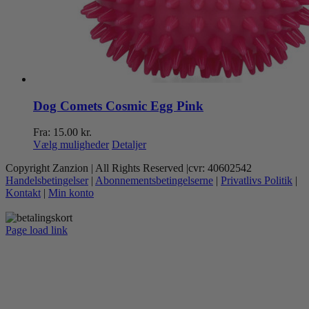
Dog Comets Cosmic Egg Pink
Fra:
15.00
kr.
Dette
Vælg muligheder
Detaljer
vare
Copyright Zanzion | All Rights Reserved |cvr: 40602542
har
Handelsbetingelser
|
Abonnementsbetingelserne
|
Privatlivs Politik
|
flere
Kontakt
|
Min konto
varianter.
Mulighederne
kan
Page load link
vælges
Go
på
to
varesiden
Top