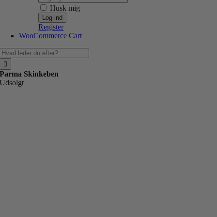
Husk mig
Register
WooCommerce Cart
Søg
efter:
Parma Skinkeben
Udsolgt