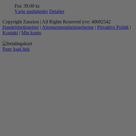
Fra:
39.00
kr.
Dette
Vælg muligheder
Detaljer
vare
Copyright Zanzion | All Rights Reserved |cvr: 40602542
har
Handelsbetingelser
|
Abonnementsbetingelserne
|
Privatlivs Politik
|
flere
Kontakt
|
Min konto
varianter.
Mulighederne
kan
Page load link
vælges
Go
på
to
varesiden
Top