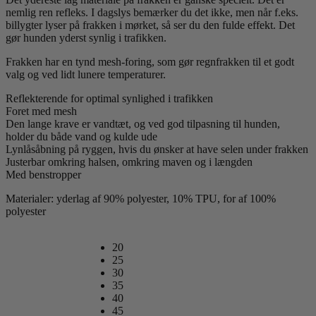
nemlig ren refleks. I dagslys bemærker du det ikke, men når f.eks.
billygter lyser på frakken i mørket, så ser du den fulde effekt. Det
gør hunden yderst synlig i trafikken.
Frakken har en tynd mesh-foring, som gør regnfrakken til et godt
valg og ved lidt lunere temperaturer.
Reflekterende for optimal synlighed i trafikken
Foret med mesh
Den lange krave er vandtæt, og ved god tilpasning til hunden,
holder du både vand og kulde ude
Lynlåsåbning på ryggen, hvis du ønsker at have selen under frakken
Justerbar omkring halsen, omkring maven og i længden
Med benstropper
Materialer: yderlag af 90% polyester, 10% TPU, for af 100%
polyester
20
25
30
35
40
45