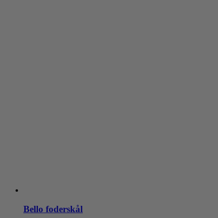
vælges
på
varesiden
Bello foderskål