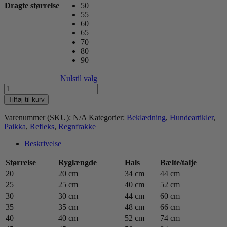
Dragte størrelse
50
55
60
65
70
80
90
Nulstil valg
Paikka
Visibility
Tilføj til kurv
regnfrakke,
gul
Varenummer (SKU):
N/A
Kategorier:
Beklædning
,
Hundeartikler
,
antal
Paikka
,
Refleks
,
Regnfrakke
Beskrivelse
Størrelse
Ryglængde
Hals
Bælte/talje
20
20 cm
34 cm
44 cm
25
25 cm
40 cm
52 cm
30
30 cm
44 cm
60 cm
35
35 cm
48 cm
66 cm
40
40 cm
52 cm
74 cm