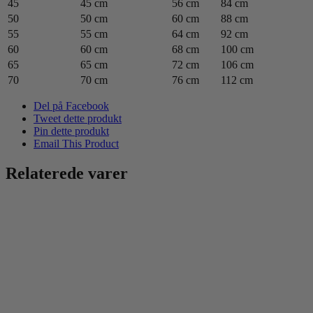
45
45 cm
56 cm
84 cm
50
50 cm
60 cm
88 cm
55
55 cm
64 cm
92 cm
60
60 cm
68 cm
100 cm
65
65 cm
72 cm
106 cm
70
70 cm
76 cm
112 cm
Del på Facebook
Tweet dette produkt
Pin dette produkt
Email This Product
Relaterede varer