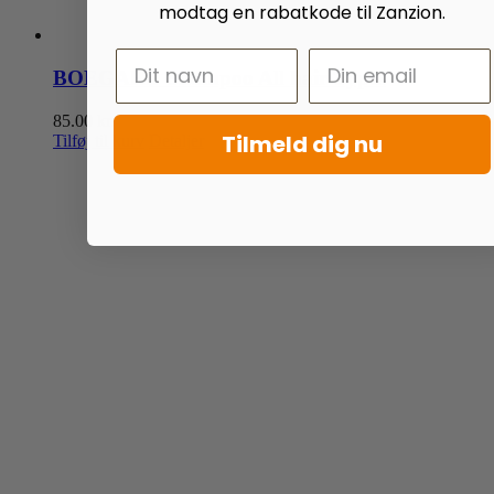
modtag en rabatkode til Zanzion.
BOEGARD Shampoo All hair Types
85.00
kr.
Tilmeld dig nu
Tilføj til kurv
Detaljer