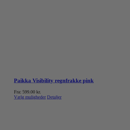
Paikka Visibility regnfrakke pink
Fra:
599.00
kr.
Dette
Vælg muligheder
Detaljer
vare
har
flere
varianter.
Mulighederne
kan