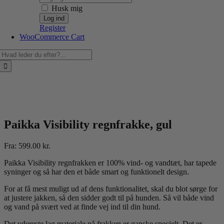
Husk mig
Register
WooCommerce Cart
Søg
efter:
Paikka Visibility regnfrakke, gul
Fra:
599.00
kr.
Paikka Visibility regnfrakken er 100% vind- og vandtæt, har tapede
syninger og så har den et både smart og funktionelt design.
For at få mest muligt ud af dens funktionalitet, skal du blot sørge for
at justere jakken, så den sidder godt til på hunden. Så vil både vind
og vand på svært ved at finde vej ind til din hund.
Det ydereste lag materiale på frakken er ganske specielt. Det er