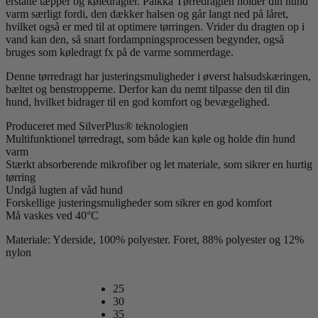
erstatte tæpper og køledragter. Paikka Tørredragten holder din hund
varm særligt fordi, den dækker halsen og går langt ned på låret,
hvilket også er med til at optimere tørringen. Vrider du dragten op i
vand kan den, så snart fordampningsprocessen begynder, også
bruges som køledragt fx på de varme sommerdage.
Denne tørredragt har justeringsmuligheder i øverst halsudskæringen,
bæltet og benstropperne. Derfor kan du nemt tilpasse den til din
hund, hvilket bidrager til en god komfort og bevægelighed.
Produceret med SilverPlus® teknologien
Multifunktionel tørredragt, som både kan køle og holde din hund
varm
Stærkt absorberende mikrofiber og let materiale, som sikrer en hurtig
tørring
Undgå lugten af våd hund
Forskellige justeringsmuligheder som sikrer en god komfort
Må vaskes ved 40°C
Materiale: Yderside, 100% polyester. Foret, 88% polyester og 12%
nylon
25
30
35