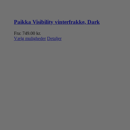
Paikka Visibility vinterfrakke, Dark
Fra:
749.00
kr.
Dette
Vælg muligheder
Detaljer
vare
har
flere
varianter.
Mulighederne
kan
vælges
på
varesiden