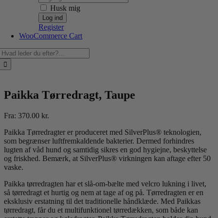
Husk mig
Register
WooCommerce Cart
Søg
efter:
Paikka Tørredragt, Taupe
Fra:
370.00
kr.
Paikka Tørredragter er produceret med SilverPlus® teknologien,
som begrænser luftfremkaldende bakterier. Dermed forhindres
lugten af våd hund og samtidig sikres en god hygiejne, beskyttelse
og friskhed. Bemærk, at SilverPlus® virkningen kan aftage efter 50
vaske.
Paikka tørredragten har et slå-om-bælte med velcro lukning i livet,
så tørredragt et hurtig og nem at tage af og på. Tørredragten er en
eksklusiv erstatning til det traditionelle håndklæde. Med Paikkas
tørredragt, får du et multifunktionel tørredækken, som både kan