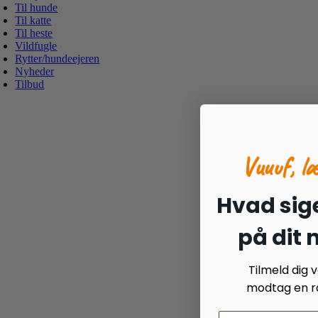
Til hunde
Til katte
Til heste
Vildfugle
Rytter/hundeejeren
Nyheder
Tilbud
Vuuuf, l
Hvad sige
på dit
Tilmeld dig
modtag en ra