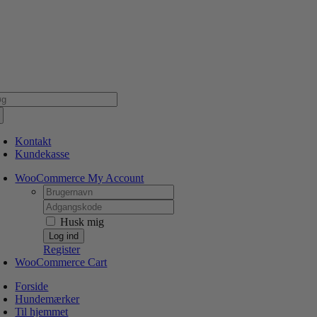
Skip
NSK WEBSHOP
PERSONLIG OG 5 STJERNEDE SERVICE
DIN HUND ER V
to
content
g
er:
Kontakt
Kundekasse
WooCommerce My Account
Username:
Password:
Husk mig
Register
WooCommerce Cart
Forside
Hundemærker
Til hjemmet