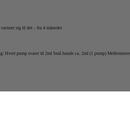
vænner sig til det – fra 4 måneder
g: Hvert pump svarer til 2ml Små hunde ca. 2ml (1 pump) Mellemstore