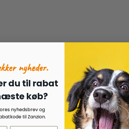
ækker nyheder.
r du til rabat
 næste køb?
 vores nyhedsbrev og
batkode til Zanzion.