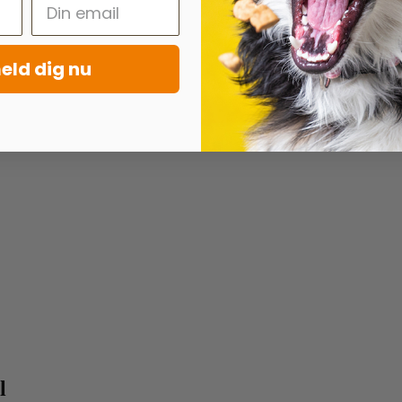
eld dig nu
l