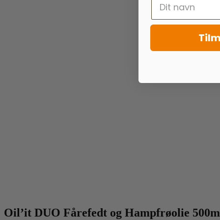
Tilm
Oil’it DUO Fårefedt og Hampfrøolie 500m