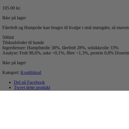
105.00
kr.
Ikke på lager
Fårefedt og Hampolie kan bruges til hvalpe i små mængder, så maven 
500ml
Tilskudsfoder til hunde
Ingredienser: Hampfrøolie 38%, fårefedt 28%, solsikkeolie 33%
Analyse: Fedt 98,6%, aske <0,1%, fibre <1,3%, protein 0,8% Doserin
Ikke på lager
Kategori:
Kosttilskud
Del på Facebook
Tweet dette produkt
Pin dette produkt
Email This Product
Relaterede varer