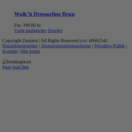
Walk’it Dressurline Brun
Fra:
399.00
kr.
Dette
Vælg muligheder
Detaljer
vare
Copyright Zanzion | All Rights Reserved |cvr: 40602542
har
Handelsbetingelser
|
Abonnementsbetingelserne
|
Privatlivs Politik
|
flere
Kontakt
|
Min konto
varianter.
Mulighederne
kan
Page load link
vælges
Go
på
to
varesiden
Top