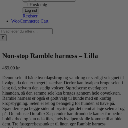
Husk mig
Register
WooCommerce Cart
Søg
efter:
Non-stop Ramble harness – Lilla
469.00
kr.
Denne sele til både hverdagsbrug og vandring er særligt velegnet til
hvalpe, da den er meget justerbar. Derfor kan hvalpen bruge selen i
lang tid, selvom den stadig vokser. Størrelserne overlapper
hinanden, så den samme sele kan bruges gennem hele opvæksten.
Ramble harness er også et godt valg til hunde med en kraftig
kropsbygning. Selen er let og behagelig for hunden at have på.
Spænderne på begge sider af brystet gør det nemt at tage selen af og
på. De robuste Duraflex®-spænder har afrundede kanter for bedre
holdbarhed og kan udskiftes, hvis hvalpen skulle komme til at bide i
dem. Tre fastgørelsespunkter til linen gør Ramble harness