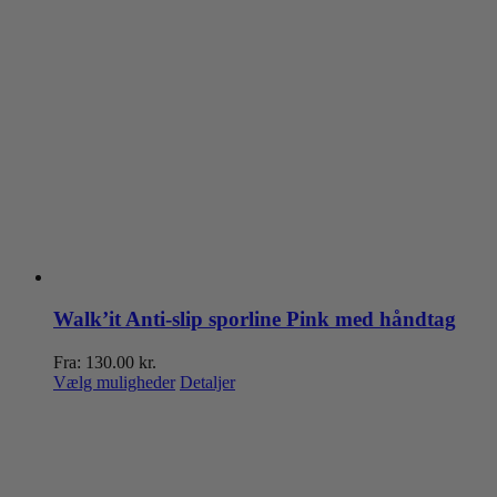
Walk’it Anti-slip sporline Pink med håndtag
Fra:
130.00
kr.
Dette
Vælg muligheder
Detaljer
vare
har
flere
varianter.
Mulighederne