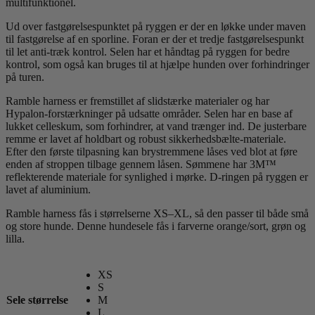
multifunktionel.
Ud over fastgørelsespunktet på ryggen er der en løkke under maven
til fastgørelse af en sporline. Foran er der et tredje fastgørelsespunkt
til let anti-træk kontrol. Selen har et håndtag på ryggen for bedre
kontrol, som også kan bruges til at hjælpe hunden over forhindringer
på turen.
Ramble harness er fremstillet af slidstærke materialer og har
Hypalon-forstærkninger på udsatte områder. Selen har en base af
lukket celleskum, som forhindrer, at vand trænger ind. De justerbare
remme er lavet af holdbart og robust sikkerhedsbælte-materiale.
Efter den første tilpasning kan brystremmene låses ved blot at føre
enden af stroppen tilbage gennem låsen. Sømmene har 3M™
reflekterende materiale for synlighed i mørke. D-ringen på ryggen er
lavet af aluminium.
Ramble harness fås i størrelserne XS–XL, så den passer til både små
og store hunde. Denne hundesele fås i farverne orange/sort, grøn og
lilla.
XS
S
Sele størrelse
M
L