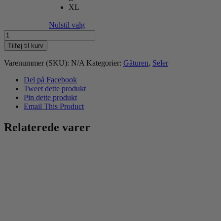
XL
Nulstil valg
Non-
stop
Tilføj til kurv
Ramble
harness
Varenummer (SKU):
N/A
Kategorier:
Gåturen
,
Seler
-
Lilla
Del på Facebook
antal
Tweet dette produkt
Pin dette produkt
Email This Product
Relaterede varer