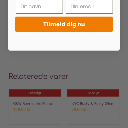
Del på Facebook
Tweet dette produkt
Tilmeld dig nu
Pin dette produkt
Email This Product
Relaterede varer
Udsolgt
Udsolgt
G&W Ronnie the Rhino
NYC Rusty & Rosty 34cm
109.00
kr.
79.00
kr.