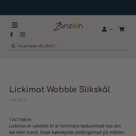
Skip
to
content
Toggle
Navigation
Søg
Forside
efter:
Hundemærker
Til hjemmet
Lickimat Wobble Slikskål
149.00
kr.
Til hunde
17x17x8cm
Lickimat er udviklet til at forhindre kedsomhed hos din
Til katte
kat eller hund. Smør kæledyrets yndlingsmad på måtten,