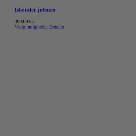
Islænder juleuro
399.00
kr.
Dette
Vælg muligheder
Detaljer
vare
har
flere
varianter.
Mulighederne
kan
vælges
på
varesiden