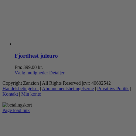
Fjordhest juleuro
Fra:
399.00
kr.
Dette
Vælg muligheder
Detaljer
vare
Copyright Zanzion | All Rights Reserved |cvr: 40602542
har
Handelsbetingelser
|
Abonnementsbetingelserne
|
Privatlivs Politik
|
flere
Kontakt
|
Min konto
varianter.
Mulighederne
kan
Page load link
vælges
Go
på
to
varesiden
Top