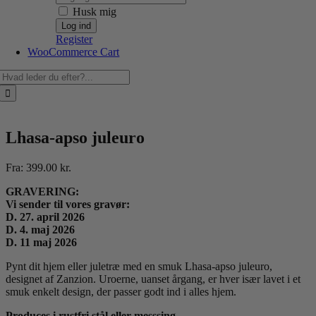
Husk mig
Register
WooCommerce Cart
Søg
efter:
Lhasa-apso juleuro
Fra:
399.00
kr.
GRAVERING:
Vi sender til vores gravør:
D. 27. april 2026
D. 4. maj 2026
D. 11 maj 2026
Pynt dit hjem eller juletræ med en smuk Lhasa-apso juleuro,
designet af Zanzion. Uroerne, uanset årgang, er hver især lavet i et
smuk enkelt design, der passer godt ind i alles hjem.
Produces i rustfri stål eller messsing