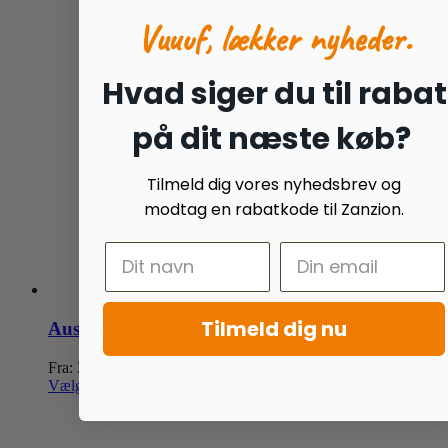
Vuuuf, lækker nyheder.
Hvad siger du til rabat
på dit næste køb?
Tilmeld dig vores nyhedsbrev og
modtag en rabatkode til Zanzion.
Tilmeld dig nu
Australsk Hyrdehund juleuro
Fra:
349.00
kr.
Dette
Vælg muligheder
Detaljer
vare
har
flere