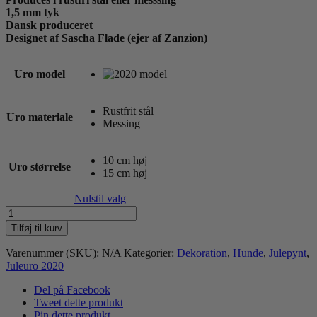
1,5 mm tyk
Dansk produceret
Designet af Sascha Flade (ejer af Zanzion)
Uro model
Rustfrit stål
Uro materiale
Messing
10 cm høj
Uro størrelse
15 cm høj
Nulstil valg
Lhasa-
apso
Tilføj til kurv
juleuro
antal
Varenummer (SKU):
N/A
Kategorier:
Dekoration
,
Hunde
,
Julepynt
,
Juleuro 2020
Del på Facebook
Tweet dette produkt
Pin dette produkt