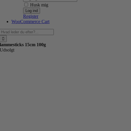
Husk mig
Register
WooCommerce Cart
Søg
efter:
lammesticks 15cm 100g
Udsolgt