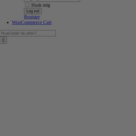
Husk mig
Register
WooCommerce Cart
Søg
efter: