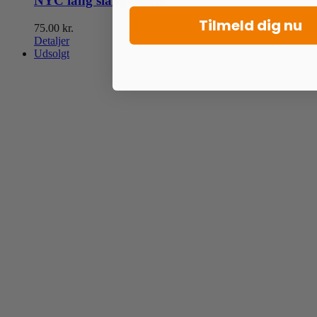
NYC lang slange 88cm
Tilmeld dig nu
75.00
kr.
Detaljer
Udsolgt