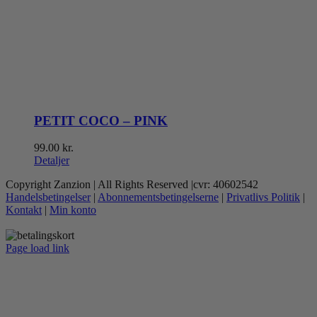
PETIT COCO – PINK
99.00
kr.
Detaljer
Copyright Zanzion | All Rights Reserved |cvr: 40602542
Handelsbetingelser
|
Abonnementsbetingelserne
|
Privatlivs Politik
|
Kontakt
|
Min konto
Page load link
Go
to
Top