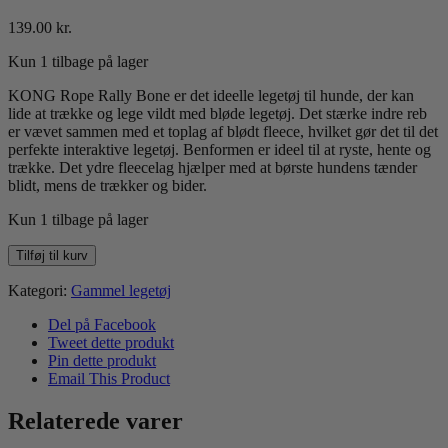
139.00
kr.
Kun 1 tilbage på lager
KONG Rope Rally Bone er det ideelle legetøj til hunde, der kan
lide at trække og lege vildt med bløde legetøj. Det stærke indre reb
er vævet sammen med et toplag af blødt fleece, hvilket gør det til det
perfekte interaktive legetøj. Benformen er ideel til at ryste, hente og
trække. Det ydre fleecelag hjælper med at børste hundens tænder
blidt, mens de trækker og bider.
Kun 1 tilbage på lager
Kong
Tilføj til kurv
Rope
Rally
Kategori:
Gammel legetøj
Bone
antal
Del på Facebook
Tweet dette produkt
Pin dette produkt
Email This Product
Relaterede varer