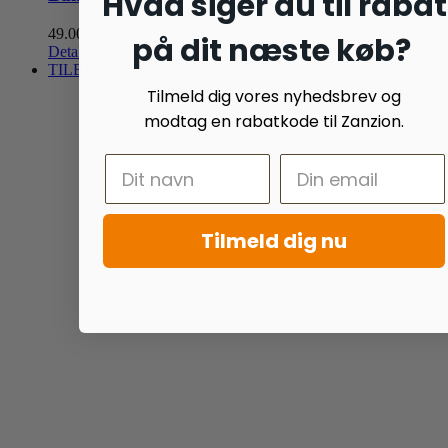
Hvad siger du til rabat
49.00
kr.
på dit næste køb?
Detaljer
TILBUD!
Tilmeld dig vores nyhedsbrev og
modtag en rabatkode til Zanzion.
Tilmeld dig nu