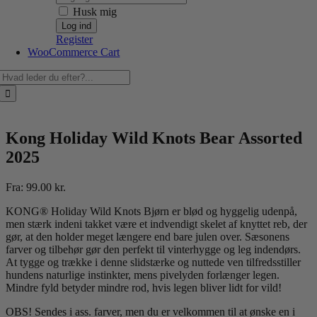
Husk mig
Register
WooCommerce Cart
Søg
efter:
Kong Holiday Wild Knots Bear Assorted
2025
Fra:
99.00
kr.
KONG® Holiday Wild Knots Bjørn er blød og hyggelig udenpå,
men stærk indeni takket være et indvendigt skelet af knyttet reb, der
gør, at den holder meget længere end bare julen over. Sæsonens
farver og tilbehør gør den perfekt til vinterhygge og leg indendørs.
At tygge og trække i denne slidstærke og nuttede ven tilfredsstiller
hundens naturlige instinkter, mens pivelyden forlænger legen.
Mindre fyld betyder mindre rod, hvis legen bliver lidt for vild!
OBS! Sendes i ass. farver, men du er velkommen til at ønske en i