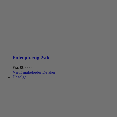
Poteophæng 2stk.
Fra:
99.00
kr.
Dette
Vælg muligheder
Detaljer
vare
Udsolgt
har
flere
varianter.
Mulighederne
kan
vælges
på
varesiden