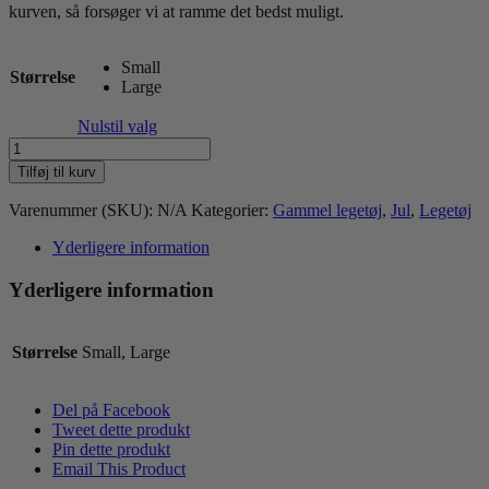
kurven, så forsøger vi at ramme det bedst muligt.
Small
Størrelse
Large
Nulstil valg
Kong
Holiday
Tilføj til kurv
Wild
Knots
Varenummer (SKU):
N/A
Kategorier:
Gammel legetøj
,
Jul
,
Legetøj
Bear
Assorted
Yderligere information
2025
antal
Yderligere information
Størrelse
Small, Large
Del på Facebook
Tweet dette produkt
Pin dette produkt
Email This Product